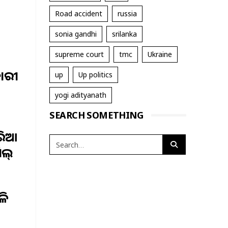
Road accident
russia
sonia gandhi
srilanka
supreme court
tmc
Ukraine
କାରୀ
up
Up politics
yogi adityanath
SEARCH SOMETHING
ୁରିଆ
ିଲ୍
ଳି