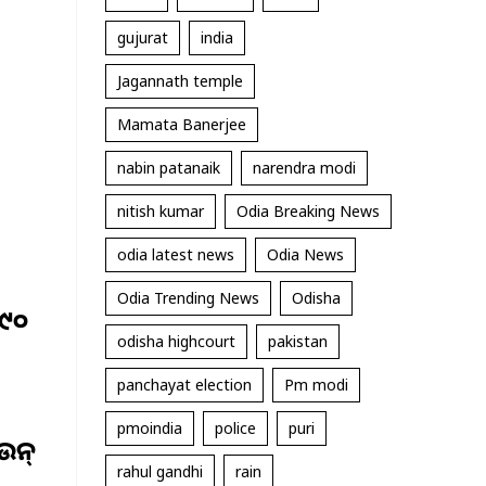
gujurat
india
Jagannath temple
Mamata Banerjee
nabin patanaik
narendra modi
nitish kumar
Odia Breaking News
odia latest news
Odia News
Odia Trending News
Odisha
 ୯୦
odisha highcourt
pakistan
panchayat election
Pm modi
pmoindia
police
puri
ଉନ୍
rahul gandhi
rain