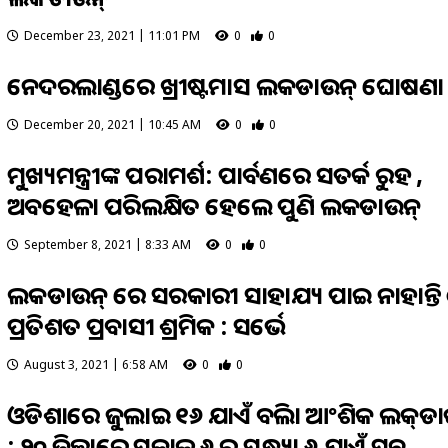
December 23, 2021 | 11:01 PM
0
0
ନେଦରଲାଣ୍ଡରେ ଖ୍ରୀଷ୍ଟମାସ ଲକଡାଉନ୍ ଘୋଷଣା
December 20, 2021 | 10:45 AM
0
0
ମୁଖ୍ୟମନ୍ତ୍ରୀଙ୍କ ପରାମର୍ଶ: ପାର୍ବଣରେ ସତର୍କ ରୁହ ,
ଅବହେଳା ପରିଲକ୍ଷିତ ହେଲେ ପୁଣି ଲକଡାଉନ୍‍
September 8, 2021 | 8:33 AM
0
0
ଲକଡାଉନ୍ ରେ ସରକାରୀ ସାହାଯ୍ୟ ପାଇ ନାହାନ୍ତି
ପ୍ରତିଶତ ପ୍ରବାସୀ ଶ୍ରମିକ : ସର୍ଭେ
August 3, 2021 | 6:58 AM
0
0
ଓଡିଶାରେ ଜୁଲାଇ ୧୬ ଯାଏଁ ବଢିଲା ଆଂଶିକ ଲକ୍‌ଡା
: ୨୦ ଜିଲ୍ଲାରେ ସକାଳ ୬ ରୁ ସନ୍ଧ୍ୟା ୬ ଯାଏଁ ସବୁ