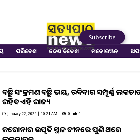
Subscribe
ୀୟ
ପରିବେଶ
ଦେଶ ବିଦେଶ
ମନୋରଞ୍ଜନ
ଅପ
ବଢୁଛି ସଂକ୍ରମଣ ବଢୁଛି ଭୟ, ରବିବାର ସମ୍ପୂର୍ଣ୍ଣ ଲକଡା
ରହିବ ଏହି ରାଜ୍ୟ
January 22, 2022 | 10:21 AM
0
0
କରୋନାର ଉତ୍ପତି ସ୍ଥଳ ଚୀନରେ ପୁଣି ଥରେ
ଲକଡାଉନ୍