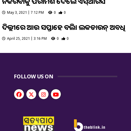
ନକରିବାକୁ ପରାମର୍ଶ ଦେଲେ ଏସ୍ଆରସି
May 3, 2021 | 7:12 PM
0
0
ଦିଲ୍ଲୀରେ ଆଉ ସପ୍ତାହେ ବଢିଲା ଲକଡାଉନ୍ ଅବଧି
April 25, 2021 | 3:16 PM
0
0
FOLLOW US ON