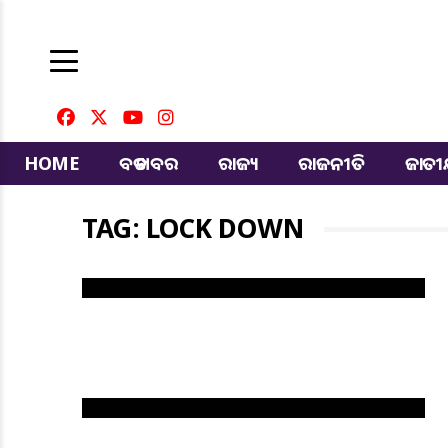
HOME
ବଡ ଖବର
ରାଜ୍ୟ
ରାଜନୀତି
ଜାତ
TAG: LOCK DOWN