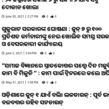
ଦୋକାନ ଖୋଲା
June 30, 2021 | 3:27 PM
0
0
ଗୁଜୁରାଟ ସରକାରଙ୍କ ଘୋଷଣା : ଜୁନ୍ ୭ ରୁ ୧୦୦
ପ୍ରତିଶତ କର୍ମଚାରୀଙ୍କୁ ନେଇ ଖୋଲିବ ସମସ୍ତ ସର
ଓ ବେସରକାରୀ କାର୍ଯ୍ୟାଳୟ
June 5, 2021 | 3:04 PM
0
0
“ସମାଜ ବିଜ୍ଞାନରେ ସ୍ନାତକୋତ୍ତର ସତ୍ତ୍ୱେ ଦିନ ମଜ
କାମ ବି ମିଳୁନି ” : କାମ ପାଇଁ ଟ୍ବିଟରରେ କଲେ ଅପ
May 31, 2021 | 1:38 PM
0
0
ଓଡ଼ିଶାରେ ଜୁନ୍ ୧ ଯାଏଁ ବଢିଲା ଲକଡାଉନ୍ : ପୂର୍ବ ଭ
ବଳବତ୍ତର ରହିବ ସଟଡାଉନ୍