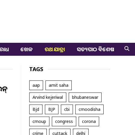
ରାଧ
ଖେଳ
ରଥ ଯାତ୍ରା
ସତ୍ୟପାଠ ବିଶେଷ
TAGS
aap
amit saha
ଉନ୍
Arvind kejeriwal
bhubaneswar
Bjd
BJP
cbi
cmoodisha
cmoup
congress
corona
crime
cuttack
delhi