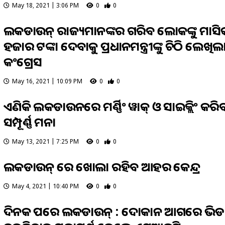
May 18, 2021 | 3:06 PM
0
0
ଲକଡାଉନ୍ ରାଜ୍ୟମାନଙ୍କର ଗରିବ ଲୋକଙ୍କୁ ମାସି
ହଜାର ଟଙ୍କା ଦେବାକୁ ପ୍ରଧାନମନ୍ତ୍ରୀଙ୍କୁ ଚିଠି ଲେଖିଲ
କଂଗ୍ରେସ
May 16, 2021 | 10:09 PM
0
0
ଏଣିକି ଲକଡାଉନରେ ମର୍ଣ୍ଣିଂ ୱାକ୍ ଓ ସାଇକ୍ଲିଂ କରି
ସମ୍ପୂର୍ଣ୍ଣ ମନା
May 13, 2021 | 7:25 PM
0
0
ଲକଡାଉନ୍ ରେ ଖୋଲା ରହିବ ଆହର କେନ୍ଦ୍ର
May 4, 2021 | 10:40 PM
0
0
ଦିନକ ପରେ ଲକଡାଉନ୍ : ଦୋକାନ ଆଗରେ ଭିଡ