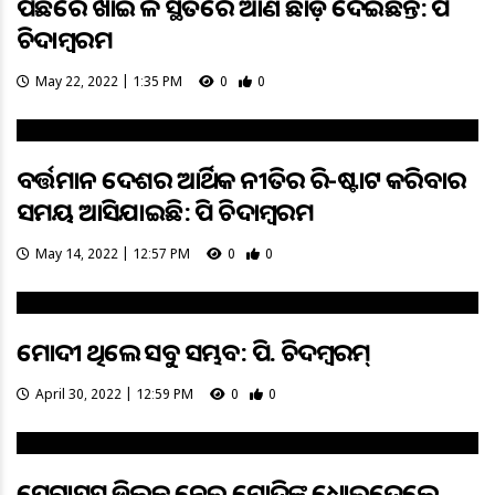
ପଛରେ ଖାଇ ଭଳି ସ୍ଥିତିରେ ଆଣି ଛାଡ଼ି ଦେଇଛନ୍ତି: ପି
ଚିଦାମ୍ବରମ
May 22, 2022 | 1:35 PM
0
0
ବର୍ତ୍ତମାନ ଦେଶର ଆର୍ଥିକ ନୀତିର ରି-ଷ୍ଟାଟ କରିବାର
ସମୟ ଆସିଯାଇଛି: ପି ଚିଦାମ୍ବରମ
May 14, 2022 | 12:57 PM
0
0
ମୋଦୀ ଥିଲେ ସବୁ ସମ୍ଭବ: ପି. ଚିଦମ୍ବରମ୍‌
April 30, 2022 | 12:59 PM
0
0
ପେଗାସସ ଡିଲକୁ ନେଇ ମୋଦିଙ୍କୁ ଧୋଇଦେଲେ