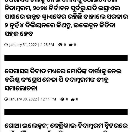
ଚିଦାମ୍ବରମ, ୨୦୨୪ ନିର୍ବାଚନ ପୂର୍ବରୁ ଯଦି ଇସ୍ରାଏଲ
ପାଖରେ ଉନ୍ନତ ସ୍ପାଏୱେର ରହିଛି ତାହାଲେ ସରକାର
୨ ନୁହଁ ୪ ବିଲିୟନରେ କିଣନ୍ତୁ, ଇଲେକ୍ସନ ଜିତିବା
ସହଜ ହେବ
January 31, 2022 | 1:28 PM
0
0
ପେଗାସସ ବିବାଦ ମଧ୍ୟରେ ମୋଦିଙ୍କ ବାର୍ତ୍ତାକୁ ନେଇ
ବରିଷ୍ଠ କଂଗ୍ରେସ ନେତା ପି ଚଦାମ୍ବରମଙ୍କ ତୀବ୍ର
ସମାଲୋଚନା
January 30, 2022 | 12:11 PM
0
0
ଗୋଆ ଇଲେକ୍ସନ; କେଜ୍ରିୱାଲ-ଚିଦାମ୍ବରମ ଟ୍ୱିଟରରେ