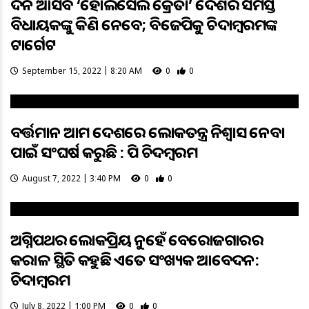
ଦିନ ଆସିବ ‘ହୋଲସେଲ କ୍ରେତା’ ଦେଶର ସମସ୍ତ
ବିଧାୟକଙ୍କୁ କିଣି ନେବେ; ବିଜେପିକୁ ଚିଦାମ୍ବରମଙ୍କ
ଟାର୍ଗେଟ
September 15, 2022 | 8:20 AM
0
0
ବର୍ତ୍ତମାନ ଆମ ଦେଶରେ ଲୋକତନ୍ତ୍ର ନିଶ୍ୱାସ ନେବା
ପାଇଁ ସଂଘର୍ଷ କରୁଛି : ପି ଚିଦମ୍ବରମ
August 7, 2022 | 3:40 PM
0
0
ଅଗ୍ନିପଥର ଲୋକପ୍ରିୟ ନୁହେଁ ବେରୋଜଗାରର
କରାଳ ସ୍ଥିତି କହୁଛି ଏତେ ସଂଖ୍ୟକ ଆବେଦନ:
ଚିଦାମ୍ବରମ
July 8, 2022 | 1:00 PM
0
0