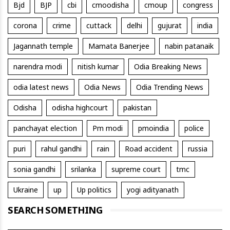
Bjd
BJP
cbi
cmoodisha
cmoup
congress
corona
crime
cuttack
delhi
gujurat
india
Jagannath temple
Mamata Banerjee
nabin patanaik
narendra modi
nitish kumar
Odia Breaking News
odia latest news
Odia News
Odia Trending News
Odisha
odisha highcourt
pakistan
panchayat election
Pm modi
pmoindia
police
puri
rahul gandhi
rain
Road accident
russia
sonia gandhi
srilanka
supreme court
tmc
Ukraine
up
Up politics
yogi adityanath
SEARCH SOMETHING