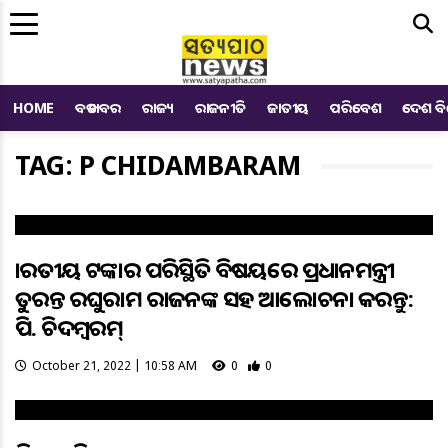
Me
HOME
ବଡ ଖବର
ରାଜ୍ୟ
ରାଜନୀତି
ଜାତୀୟ
ପରିବେଶ
ଦେଶ ବ
TAG: P CHIDAMBARAM
ଭାରତୀୟ ଟଙ୍କାର ପରିସ୍ଥିତି ବିଷୟରେ ପ୍ରଧାନମନ୍ତ୍ରୀ
ତୁରନ୍ତ ରଘୁରାମ ରାଜନଙ୍କ ସହ ଆଲୋଚନା କରନ୍ତୁ:
ପି. ଚିଦମ୍ବରମ୍‌
October 21, 2022 | 10:58 AM
0
0