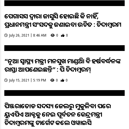
ପେଗାସସ ଦ୍ବାରା ଜାସୁସି ହୋଇଛି କି ନାହିଁ,
ପ୍ରଧାନମନ୍ତ୍ରୀ ସଂସଦକୁ ଜଣାଇବା ଉଚିତ : ଚିଦାମ୍ବରମ
July 26, 2021 | 8:46 AM
0
0
“ନୂଆ ସ୍ବାସ୍ଥ୍ୟ ମନ୍ତ୍ରୀ ମନସୁଖ ମାଣ୍ଡଭିଆ ବି ହର୍ଷବର୍ଦ୍ଧନଙ୍କ
ରାସ୍ତା ଆପଣେଇଛନ୍ତି” : ପି ଚିଦାମ୍ବରମ୍
July 15, 2021 | 5:19 PM
0
0
ପିଞ୍ଜରାତୋଡ ସଦସ୍ୟ ଜେଲରୁ ମୁକୁଳିବା ପରେ
ୟୁଏପିଏ ଆକ୍ଟକୁ ନେଇ ପୂର୍ବତନ କେନ୍ଦ୍ରମନ୍ତ୍ରୀ
ଚିଦାମ୍ବରମଙ୍କୁ ଟାର୍ଗେଟ କଲେ ଓୱାଇସି