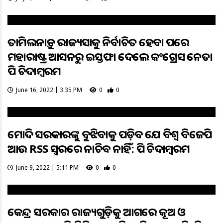
ତାମିଲନାଡ଼ୁ ରାଜ୍ୟସଭାକୁ ନିର୍ବାଚିତ ହେବା ପରେ
ମହାରାଷ୍ଟ୍ର ଆସନରୁ ଇସ୍ତଫା ଦେଲେ କଂଗ୍ରେସ ନେତା
ପି ଚିଦାମ୍ବରମ
June 16, 2022 | 3:35 PM
0
0
ମୋଦି ସରକାରଙ୍କୁ ବୁଝିବାକୁ ପଡ଼ିବ ଯେ ବିଶ୍ୱ ବିଜେପି
ଆଉ RSS ସ୍ୱରରେ ନାଚିବ ନାହିଁ: ପି ଚିଦାମ୍ବରମ
June 9, 2022 | 5:11 PM
0
0
କେନ୍ଦ୍ର ସରକାର ରାଜ୍ୟଗୁଡ଼ିକୁ ଆଗରେ କୂଅ ଓ