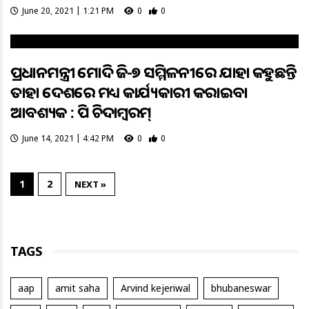
June 20, 2021 | 1:21 PM
0
0
ପ୍ରଧାନମନ୍ତ୍ରୀ ମୋଦି ଜି-୭ ସମ୍ମିଳନୀରେ ଯାହା କହୁଛନ୍ତି
ତାହା ଦେଶରେ ମଧ୍ୟ କାର୍ଯ୍ୟକାରୀ କରାଇବା
ଆବଶ୍ୟକ : ପି ଚିଦାମ୍ବରମ୍
June 14, 2021 | 4:42 PM
0
0
1
2
NEXT »
TAGS
aap
amit saha
Arvind kejeriwal
bhubaneswar