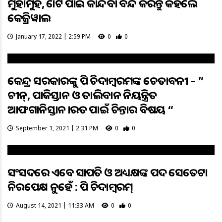
ମୁହାଁମୁହିଁ, ଭୋଟ ପାଇଁ କାନ୍ଦିବା ବନ୍ଦ କରନ୍ତୁ କହିଲେ
କେଜ୍ରିୱାଲ
January 17, 2022 | 2:59 PM
0
0
କେନ୍ଦ୍ର ସରକାରଙ୍କୁ ପି ଚିଦାମ୍ବରମଙ୍କ ଚେତାବନୀ – ”
ଚୀନ୍, ପାକିସ୍ତାନ ଓ ତାଲିବାନ ନିୟନ୍ତ୍ରିତ
ଆଫଗାନିସ୍ତାନ ଭାରତ ପାଇଁ ଚିନ୍ତାର ବିଷୟ “
September 1, 2021 | 2:31 PM
0
0
ସଂସଦରେ ଏବେ ସଭାପତି ଓ ଅଧ୍ୟକ୍ଷଙ୍କ ପଦ ସେତେଟା
ନିରପେକ୍ଷ ନୁହେଁ : ପି ଚିଦାମ୍ବରମ୍
August 14, 2021 | 11:33 AM
0
0