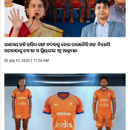
ଭାରତୀୟ ହକି ଜର୍ସିର ରଙ୍ଗ ବଦଳକୁ ନେଇ ରାଜନୈତିକ ଝଡ଼: ବିଜେପି
ସରକାରଙ୍କୁ ନବୀନ ଓ ପ୍ରିୟଙ୍କାଙ୍କ ତୀବ୍ର ଆକ୍ରମଣ
July 31, 2026 | 11:56 AM