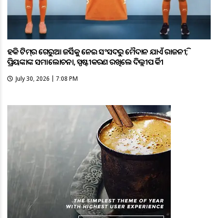
ହକି ଟିମ୍‌ର ଗେରୁଆ ଜର୍ସିକୁ ନେଇ ସଂସଦରୁ ମୈଦାନ ଯାଏଁ ରାଜନୀତି;
ପ୍ରିୟଙ୍କାଙ୍କ ସମାଲୋଚନା, ସ୍ପଷ୍ଟୀକରଣ ରଖିଲେ ଦିଲ୍ଲୀପ ତିର୍କୀ
July 30, 2026 | 7:08 PM