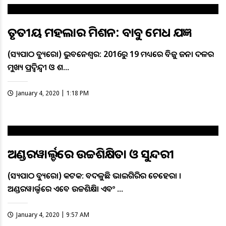
ତୃତୀୟ ମହଲାର ମିଶନ: ବାବୁ ମେଧ ଯଜ୍ଞ
(ସତ୍ୟପାଠ ବ୍ୟୁରୋ) ଭୁବନେଶ୍ବର: 2016ରୁ 19 ମଧ୍ୟରେ ବିଜୁ ଜନତା ଦଳର
ମୁଖ୍ୟ ପ୍ରତିଦ୍ବନ୍ଦ୍ବୀ ଓ ଶ…
January 4, 2020 | 1:18 PM
ଅଣ୍ଡରୱାର୍ଲ୍ଡରେ ଉଚ୍ଚଶିକ୍ଷିତା ଓ ସୁନ୍ଦରୀ
(ସତ୍ୟପାଠ ବ୍ୟୁରୋ) କଟକ: ବଦଳୁଛି ଭାଇଗିରିର ଚେହେରା ।
ଅଣ୍ଡରୱାର୍ଲ୍ଡରେ ଏବେ ଉଚ୍ଚଶିକ୍ଷିତା ଏବଂ …
January 4, 2020 | 9:57 AM