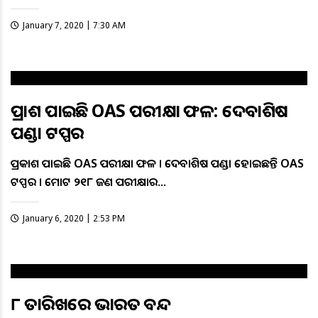
January 7, 2020 | 7:30 AM
ପ୍ରକାଶ ପାଇଛି OAS ପରୀକ୍ଷା ଫଳ: ଦେବାଶିଷ
ପଣ୍ଡା ଟପ୍ପର
ପ୍ରକାଶ ପାଇଛି OAS ପରୀକ୍ଷା ଫଳ । ଦେବାଶିଷ ପଣ୍ଡା ହୋଇଛନ୍ତି OAS
ଟପ୍ପର । ମୋଟ ୨୧୮ ଜଣ ପରୀକ୍ଷାର…
January 6, 2020 | 2:53 PM
୮ ତାରିଖରେ ଭାରତ ବନ୍ଦ