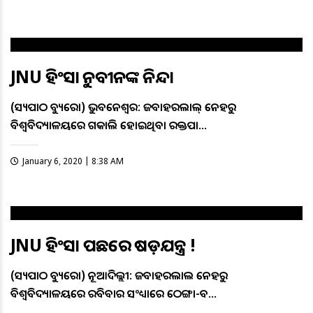
JNU ହିଂସାକୁ ନବୀନଙ୍କ ନିନ୍ଦା
(ସତ୍ୟପାଠ ବ୍ୟୁରୋ) ଭୁବନେଶ୍ବର: ଜବାହରଲାଲ୍ ନେହରୁ
ବିଶ୍ବବିଦ୍ୟାଳୟରେ ଗତକାଲି ହୋଇଥିବା ରକ୍ତପାତ…
January 6, 2020 | 8:38 AM
JNU ହିଂସା ପଛରେ ଷଡ଼ଯନ୍ତ୍ର !
(ସତ୍ୟପାଠ ବ୍ୟୁରୋ) ନୂଆଦିଲ୍ଲୀ: ଜବାହରଲାଲ ନେହରୁ
ବିଶ୍ବବିଦ୍ୟାଳୟରେ ରବିବାର ସଂଧ୍ୟାରେ ଠେଙ୍ଗା-ବ…