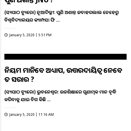
(ସତ୍ୟପାଠ ବ୍ୟୁରୋ) ନୂଆଦିଲ୍ଲୀ: ପୁଣି ଅଶାନ୍ତ ଜବାହରଲାଲ ନେହେରୁ
ବିଶ୍ବବିଦ୍ୟାଳୟର କ୍ୟାମ୍ପସ। ଫି …
January 5, 2020 | 5:51 PM
ନିୟମ ମାନିବେ ଅଧ୍ୟାପକ, ଉତ୍ତରଦାୟିତ୍ବ ନେବେ
ତ ସରକାର ?
(ସତ୍ୟପାଠ ବ୍ୟୁରୋ) ଭୁବନେଶ୍ବର: ଉଚ୍ଚଶିକ୍ଷାରେ ଗୁଣାତ୍ମକ ମାନ ବୃଦ୍ଧି
କରିବାକୁ ଯାଇ ବିଗତ କିଛି …
January 5, 2020 | 11:16 AM