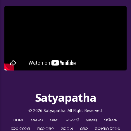
Satyapatha
© 2026 Satyapatha. All Right Reserved.
HOME
ବଡ ଖବର
ରାଜ୍ୟ
ରାଜନୀତି
ଜାତୀୟ
ପରିବେଶ
ଦେଶ ବିଦେଶ
ମନୋରଞ୍ଜନ
ଅପରାଧ
ଖେଳ
ସତ୍ୟପାଠ ବିଶେଷ