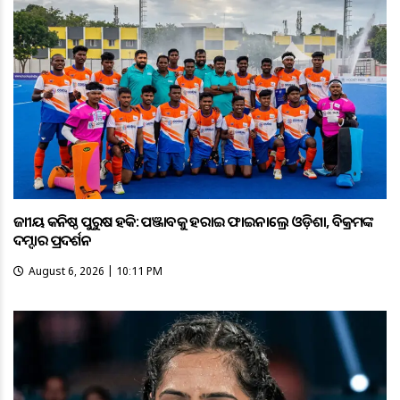
ଜାତୀୟ କନିଷ୍ଠ ପୁରୁଷ ହକି: ପଞ୍ଜାବକୁ ହରାଇ ଫାଇନାଲ୍ରେ ଓଡ଼ିଶା, ବିକ୍ରମଙ୍କ
ଦମ୍ଦାର ପ୍ରଦର୍ଶନ
August 6, 2026 | 10:11 PM