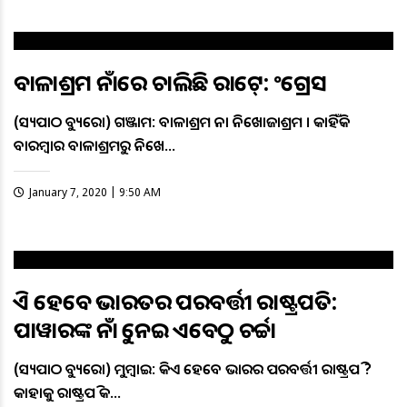
ବାଳାଶ୍ରମ ନାଁରେ ଚାଲିଛି ରାକେଟ୍: କଂଗ୍ରେସ
(ସତ୍ୟପାଠ ବ୍ୟୁରୋ) ଗଞ୍ଜାମ: ବାଳାଶ୍ରମ ନା ନିଖୋଜାଶ୍ରମ । କାହିଁକି
ବାରମ୍ବାର ବାଳାଶ୍ରମରୁ ନିଖେ…
January 7, 2020 | 9:50 AM
କିଏ ହେବେ ଭାରତର ପରବର୍ତ୍ତୀ ରାଷ୍ଟ୍ରପତି:
ପାୱାରଙ୍କ ନାଁକୁ ନେଇ ଏବେଠୁ ଚର୍ଚ୍ଚା
(ସତ୍ୟପାଠ ବ୍ୟୁରୋ) ମୁମ୍ବାଇ: କିଏ ହେବେ ଭାରତର ପରବର୍ତ୍ତୀ ରାଷ୍ଟ୍ରପତି ?
କାହାକୁ ରାଷ୍ଟ୍ରପତି କ…