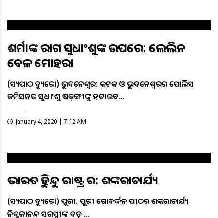
ଶର୍ମାଙ୍କ ରାଗ ସୁଧାଂଶୁଙ୍କ ଉପରେ: ଲେଲିନ
କେବଳ ମୋହରା
(ସତ୍ୟପାଠ ବ୍ୟୁରୋ) ଭୁବନେଶ୍ବର: କଟକ ଓ ଭୁବନେଶ୍ବରର ପୋଲିସ
କମିସନର ସୁଧାଂଶୁ ଷଡ଼ଙ୍ଗୀଙ୍କୁ ହଟାଇବ…
January 4, 2020 | 7:12 AM
ଭାରତକୁ ହିନ୍ଦୁ ରାଷ୍ଟ୍ର କର: ଶଙ୍କରାଚାର୍ଯ୍ୟ
(ସତ୍ୟପାଠ ବ୍ୟୁରୋ) ପୁରୀ: ପୁରୀ ଗୋବର୍ଦ୍ଦନ ପୀଠର ଶଙ୍କରାଚାର୍ଯ୍ୟ
ନିଶ୍ଚଳାନନ୍ଦ ସରସ୍ୱତୀଙ୍କ ବଡ଼ …