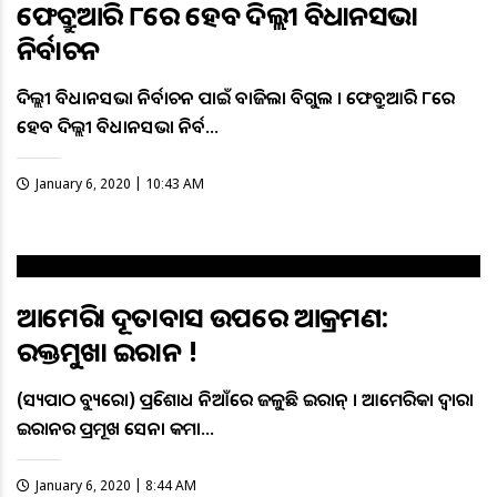
ଫେବ୍ରୁଆରି ୮ରେ ହେବ ଦିଲ୍ଲୀ ବିଧାନସଭା
ନିର୍ବାଚନ
ଦିଲ୍ଲୀ ବିଧାନସଭା ନିର୍ବାଚନ ପାଇଁ ବାଜିଲା ବିଗୁଲ । ଫେବ୍ରୁଆରି ୮ରେ
ହେବ ଦିଲ୍ଲୀ ବିଧାନସଭା ନିର୍ବ…
January 6, 2020 | 10:43 AM
ଆମେରିକା ଦୂତାବାସ ଉପରେ ଆକ୍ରମଣ:
ରକ୍ତମୁଖା ଇରାନ !
(ସତ୍ୟପାଠ ବ୍ୟୁରୋ) ପ୍ରତିଶୋଧ ନିଆଁରେ ଜଳୁଛି ଇରାନ୍ । ଆମେରିକା ଦ୍ବାରା
ଇରାନର ପ୍ରମୂଖ ସେନା କମା…
January 6, 2020 | 8:44 AM