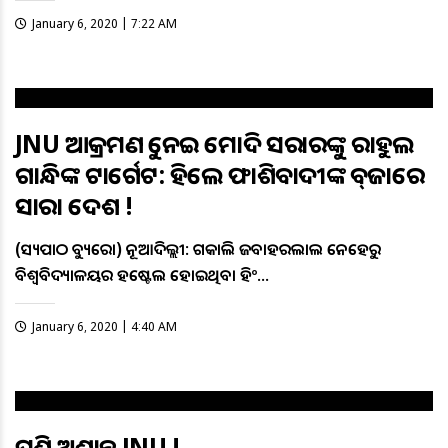
January 6, 2020 | 7:22 AM
JNU ଆକ୍ରମଣକୁ ନେଇ ମୋଦି ସରକାରଙ୍କୁ ରାହୁଲ
ଗାନ୍ଧିଙ୍କ ଟାର୍ଗେଟ: କହିଲେ ଫାଶିବାଦୀଙ୍କ କବ୍‌ଜାରେ
ସାରା ଦେଶ !
(ସତ୍ୟପାଠ ବ୍ୟୁରୋ) ନୂଆଦିଲ୍ଲୀ: ଗତକାଲି ଜବାହରଲାଲ ନେହେରୁ
ବିଶ୍ବବିଦ୍ୟାଳୟର ହଷ୍ଟେଲ ହୋଇଥିବା ହିଂ…
January 6, 2020 | 4:40 AM
ପୁଣି ଅଶାନ୍ତ JNU !