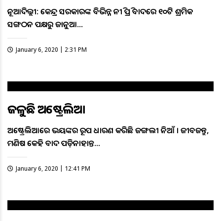
ନୂଆଦିଲ୍ଲୀ: କେନ୍ଦ୍ର ସରକାରଙ୍କ ବିଭିନ୍ନ ନୀତି ପ୍ରତି ବାଦରେ ୧୦ଟି ଶ୍ରମିକ
ସଙ୍ଗଠନ ପକ୍ଷରୁ ଜାନୁଆ…
January 6, 2020 | 2:31 PM
ଜଳୁଛି ଅଷ୍ଟ୍ରେଲିଆ
ଅଷ୍ଟ୍ରେଲିଆରେ ଭୟଙ୍କର ରୂପ ଧାରଣ କରିଛି ଜଙ୍ଗଲୀ ନିଆଁ । ଜୀବଜନ୍ତୁ,
ମଣିଷ କେହି ବାଦ ପଡ଼ିନାହାନ୍ତ…
January 6, 2020 | 12:41 PM