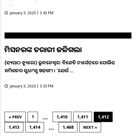
January 3, 2020 | 3:45 PM
କମିସନରଙ୍କ ତରକାରୀ ଜଳିଗଲା
(ସତ୍ୟପାଠ ବ୍ୟୁରୋ) ଭୁବନେଶ୍ବର: ବିଜେଡି ଟାର୍ଗେଟ୍‌ରେ ପୋଲିସ
କମିଶନର ସୁଧାଂଶୁ ଷଡ଼ଙ୍ଗୀ । ‘ଯେଉଁ …
January 3, 2020 | 3:20 PM
…
1
1,410
1,411
1,412
« PREV
…
1,413
1,414
1,468
NEXT »