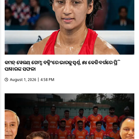
କମନ୍ ୱେଲଥ୍ ଗେମ୍ସ: ବକ୍ସିଂରେ ଭାରତକୁ ସ୍ବର୍ଣ୍ଣ, ୫୪ କେଜି ବର୍ଗରେ ପ୍ରିତି
ପାୱାରଙ୍କ ସଫଳତା
August 1, 2026 | 4:58 PM