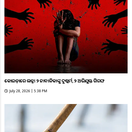
କୋଇଡ଼ାରେ ଲଜ୍ଜା ୨ ନାବାଳିକାଙ୍କୁ ଦୁଷ୍କର୍ମ, ୨ ଅଭିଯୁକ୍ତ ଗିରଫ
July 28, 2026 | 5:38 PM