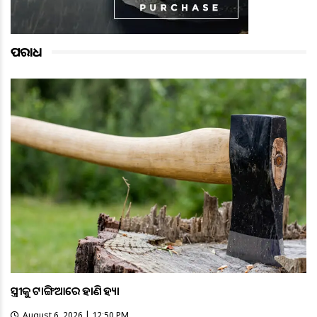
ଅପରାଧ
ସ୍ତ୍ରୀକୁ ଟାଙ୍ଗିଆରେ ହାଣି ହତ୍ୟା
August 6, 2026 | 12:50 PM