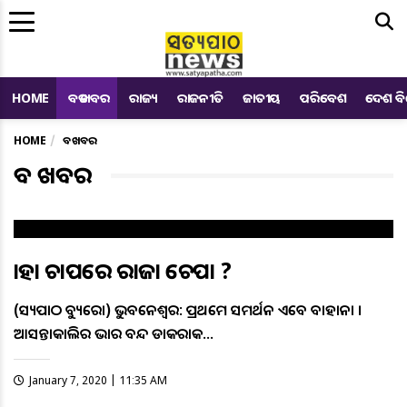
Me
HOME
ବଡ ଖବର
ରାଜ୍ୟ
ରାଜନୀତି
ଜାତୀୟ
ପରିବେଶ
ଦେଶ ବ
HOME
ବଡ ଖବର
ବଡ ଖବର
କାହା ଚାପରେ ରାଜା ଚେପା ?
(ସତ୍ୟପାଠ ବ୍ୟୁରୋ) ଭୁବନେଶ୍ବର: ପ୍ରଥମେ ସମର୍ଥନ ଏବେ ବାହାନା ।
ଆସନ୍ତାକାଲିର ଭାରତ ବନ୍ଦ ଡାକରାକ…
January 7, 2020 | 11:35 AM