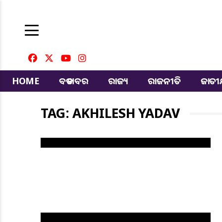
HOME
ବଡ ଖବର
ରାଜ୍ୟ
ରାଜନୀତି
ଜାତ
TAG: AKHILESH YADAV