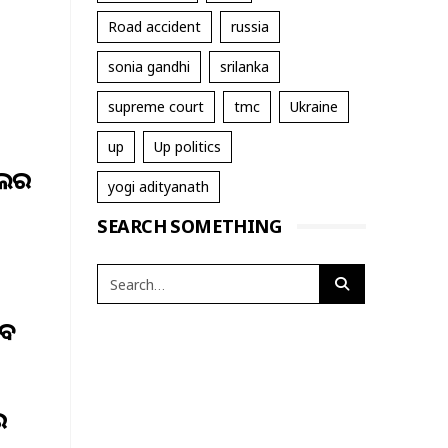
Road accident
russia
sonia gandhi
srilanka
supreme court
tmc
Ukraine
up
Up politics
ିଲର
yogi adityanath
SEARCH SOMETHING
ଦବ
େ