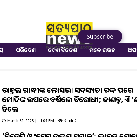
Subscribe
ୀୟ
ପରିବେଶ
ଦେଶ ବିଦେଶ
ମନୋରଞ୍ଜନ
ଅପ
ରାହୁଲ ଗାନ୍ଧୀଙ୍କ ଲୋକସଭା ସଦସ୍ୟତା ରଦ୍ଦ ପରେ
ମୋଦିଙ୍କ ଉପରେ ବର୍ଷିଲେ ବିରୋଧୀ; ଜାଣନ୍ତୁ, କିଏ କ’
କହିଲେ
March 25, 2023 | 11:06 PM
0
0
‘ବିଜେପି ଓ କଂଗ୍ରେସ ଉଭୟ ସମାନ’: ଭାରତ ଯୋ