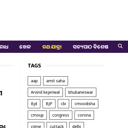
ରାଧ
ଖେଳ
ରଥ ଯାତ୍ରା
ସତ୍ୟପାଠ ବିଶେଷ
TAGS
aap
amit saha
ଣ
Arvind kejeriwal
bhubaneswar
Bjd
BJP
cbi
cmoodisha
cmoup
congress
corona
ଡ଼ୋ
crime
cuttack
delhi