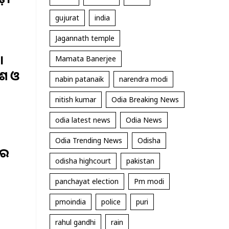
gujurat
india
Jagannath temple
ୋ
Mamata Banerjee
େଶ ଓ
nabin patanaik
narendra modi
nitish kumar
Odia Breaking News
odia latest news
Odia News
Odia Trending News
Odisha
ାର
odisha highcourt
pakistan
panchayat election
Pm modi
pmoindia
police
puri
rahul gandhi
rain