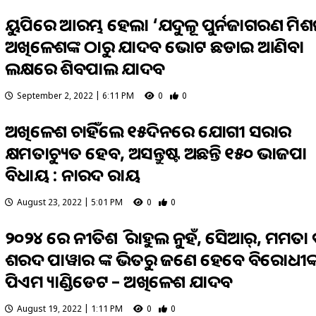
ୟୁପିରେ ଆରମ୍ଭ ହେଲା ‘ଯଦୁକୂଳ ପୁର୍ନଜାଗରଣ ମିଶ
ଅଖିଳେଶଙ୍କ ଠାରୁ ଯାଦବ ଭୋଟ ଛଡାଇ ଆଣିବା
ଲକ୍ଷରେ ଶିବପାଲ ଯାଦବ
September 2, 2022 | 6:11 PM
0
0
ଅଖିଳେଶ ଚାହିଁଲେ ୧୫ଦିନରେ ଯୋଗୀ ସରକାର
କ୍ଷମତାଚ୍ୟୁତ ହେବ, ଅସନ୍ତୁଷ୍ଟ ଅଛନ୍ତି ୧୫୦ ଭାଜପା
ବିଧାୟକ : ନାରଦ ରାୟ
August 23, 2022 | 5:01 PM
0
0
୨୦୨୪ ରେ ନୀତିଶ କି ରାହୁଲ ନୁହଁ, କେସିଆର୍, ମମତା 
ଶରଦ ପାୱାର ଙ୍କ ଭିତରୁ ଜଣେ ହେବେ ବିରୋଧୀଙ୍
ପିଏମ କ୍ୟାଣ୍ଡିଡେଟ – ଅଖିଳେଶ ଯାଦବ
August 19, 2022 | 1:11 PM
0
0