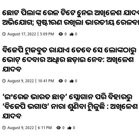
ଛୋଟ ପିଲାଙ୍କ ରେଳ ଟିକେଟକୁ ନେଇ ଅଖିଳେଶ ଯାଦବ
ଅଭିଯୋଗ; ସ୍ପଷ୍ଟୀକରଣ ରଖିଲା ଭାରତୀୟ ରେଳବ
August 17, 2022 | 5:09 PM
0
0
ବିଜେପିକୁ ମଜବୁତ କରାଯାଏ ତେବେ ସେ ଲୋକଙ୍କଠାରୁ
ଭୋଟ୍ ଦେବାର ଅଧିକାର ଛଡ଼ାଇ ନେବ: ଅଖିଳେଶ
ଯାଦବ
August 9, 2022 | 10:41 PM
0
0
‘ଇଂରେଜ ଭାରତ ଛାଡ଼’ ସ୍ଲୋଗାନ ପରି ବିହାରରୁ
‘ବିଜେପି ଭଗାଓ’ ନାରା ଶୁଣିବାକୁ ମିଳୁଛି : ଅଖିଳେଶ
ଯାଦବ
August 9, 2022 | 6:11 PM
0
0