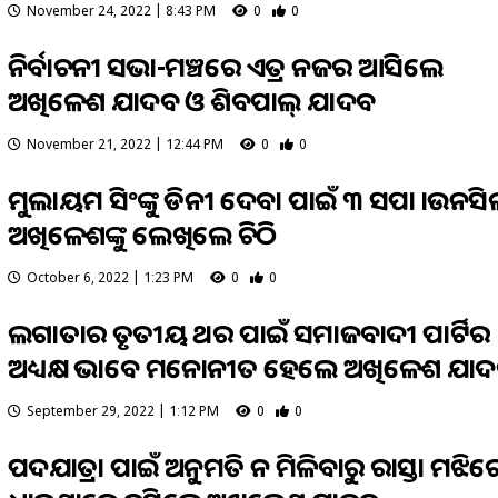
November 24, 2022 | 8:43 PM
0
0
ନିର୍ବାଚନୀ ସଭା-ମଞ୍ଚରେ ଏକତ୍ର ନଜର ଆସିଲେ
ଅଖିଳେଶ ଯାଦବ ଓ ଶିବପାଲ୍‌ ଯାଦବ
November 21, 2022 | 12:44 PM
0
0
ମୁଲାୟମ ସିଂଙ୍କୁ କିଡନୀ ଦେବା ପାଇଁ ୩ ସପା କାଉନସ
ଅଖିଳେଶଙ୍କୁ ଲେଖିଲେ ଚିଠି
October 6, 2022 | 1:23 PM
0
0
ଲଗାତାର ତୃତୀୟ ଥର ପାଇଁ ସମାଜବାଦୀ ପାର୍ଟିର
ଅଧ୍ୟକ୍ଷ ଭାବେ ମନୋନୀତ ହେଲେ ଅଖିଳେଶ ଯା
September 29, 2022 | 1:12 PM
0
0
ପଦଯାତ୍ରା ପାଇଁ ଅନୁମତି ନ ମିଳିବାରୁ ରାସ୍ତା ମଝିର