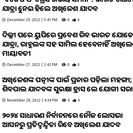
ଯାତ୍ରାକୁ ନେଇ କହିଲେ ଅଖିଳେଶ ଯାଦବ
December 29, 2022 | 5:47 PM
0
0
ଦିଲ୍ଲୀ ପରେ ୟୁପିରେ ପ୍ରବେଶ କରିବ ଭାରତ ଯୋଡ
ଯାତ୍ରା, ରାହୁଲଙ୍କ ସହ ସାମିଲ ହେବେନାହିଁ ଅଖିଲ
ମାୟାବତୀ
December 27, 2022 | 2:42 PM
0
0
ଅଖିଳେଶଙ୍କ ପତ୍ନୀଙ୍କ ପାଇଁ ପ୍ରଚାର ପଡ଼ିଲା ମହଙ୍ଗା;
ଶିବପାଲ ଯାଦବଙ୍କ ସୁରକ୍ଷା ହ୍ରାସ କଲେ ଯୋଗୀ ସରକ
November 28, 2022 | 4:34 PM
0
0
୨୦୨୪ ସାଧାରଣ ନିର୍ବାଚନରେ କନୌଜ ଲୋକସଭା
ଆସନରୁ ପ୍ରତିଦ୍ୱନ୍ଦ୍ୱିତା କରିବେ ଅଖିଲେଶ ଯାଦବ