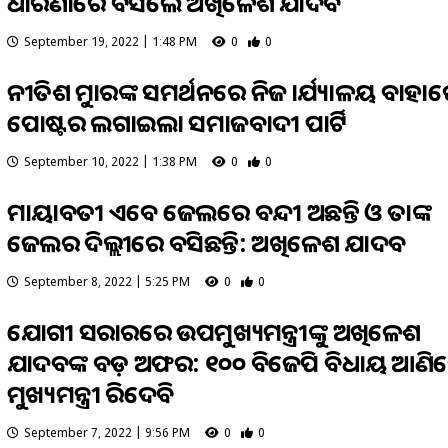
ଧାରଣାରେ ବସିଲେ ଅଖିଳେଶ ଯାଦବ
September 19, 2022 | 1:48 PM
0
0
ନୀତିଶ କୁମାରଙ୍କ ସମର୍ଥନରେ ନିଜ କାର୍ଯ୍ୟାଳୟ ବାହା
ପୋଷ୍ଟର ଲଗାଇଲା ସମାଜବାଦୀ ପାର୍ଟି
September 10, 2022 | 1:38 PM
0
0
ମାୟାବତୀ ଏବେ ଜେଲରେ ବନ୍ଦୀ ଅଛନ୍ତି ଓ ତାଙ୍କ
ଜେଲର ଦିଲ୍ଲୀରେ ବସିଛନ୍ତି: ଅଖିଳେଶ ଯାଦବ
September 8, 2022 | 5:25 PM
0
0
ଯୋଗୀ ସରକାରରେ ଉପମୁଖ୍ୟମନ୍ତ୍ରୀଙ୍କୁ ଅଖିଳେଶ
ଯାଦବଙ୍କ ବଡ଼ ଅଫର: ୧୦୦ ବିଜେପି ବିଧାୟକ ଆଣି
ମୁଖ୍ୟମନ୍ତ୍ରୀ କରିଦେବି
September 7, 2022 | 9:56 PM
0
0